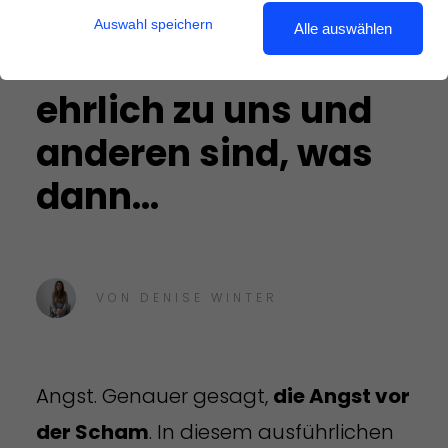
Die Angst vor der
Auswahl speichern
Alle auswählen
Scham: Wenn wir
ehrlich zu uns und
anderen sind, was
dann...
VON
DENISE WINTER
Angst. Genauer gesagt,
die Angst vor
der Scham
. In diesem ausführlichen