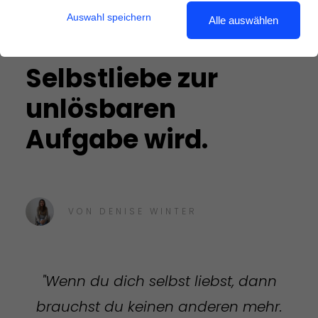
Die Liebe zu mir
Auswahl speichern
Alle auswählen
selbst - wenn
Selbstliebe zur
unlösbaren
Aufgabe wird.
VON
DENISE WINTER
"Wenn du dich selbst liebst, dann
brauchst du keinen anderen mehr.