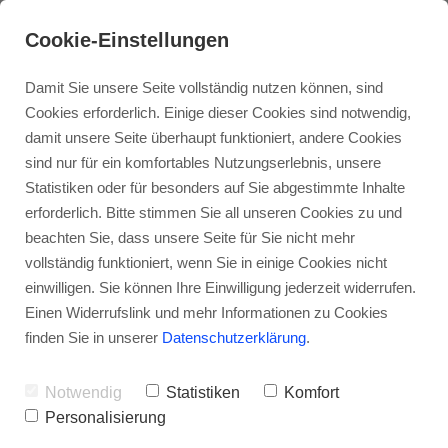
Cookie-Einstellungen
Damit Sie unsere Seite vollständig nutzen können, sind
Cookies erforderlich. Einige dieser Cookies sind notwendig,
damit unsere Seite überhaupt funktioniert, andere Cookies
PAAR-WORKSHOP · MIT TOMKE WEIHRAUCH
Einzelberatung /- Therapie
sind nur für ein komfortables Nutzungserlebnis, unsere
Connect statt Konflikt
Statistiken oder für besonders auf Sie abgestimmte Inhalte
erforderlich. Bitte stimmen Sie all unseren Cookies zu und
Paartherapie
beachten Sie, dass unsere Seite für Sie nicht mehr
Ein Tag für euch als Paar: Wie Kommunikation so
vollständig funktioniert, wenn Sie in einige Cookies nicht
gelingen kann, dass sie eure Verbindung stärkt –
einwilligen. Sie können Ihre Einwilligung jederzeit widerrufen.
selbst in herausfordernden Situationen. Mit
Familientherapie
Einen Widerrufslink und mehr Informationen zu Cookies
fundiertem Basiswissen, Reflexion eurer Muster
finden Sie in unserer
Datenschutzerklärung
.
und konkreten Strategien für den Alltag.
Businesscoaching
Notwendig
Statistiken
Komfort
Personalisierung