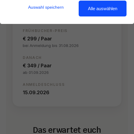
TERMIN
Auswahl speichern
Alle auswählen
Samstag, 26.09.2026
10:30–15:30 Uhr
FRÜHBUCHER-PREIS
€ 299 / Paar
bei Anmeldung bis 31.08.2026
DANACH
€ 349 / Paar
ab 01.09.2026
ANMELDESCHLUSS
15.09.2026
Das erwartet euch