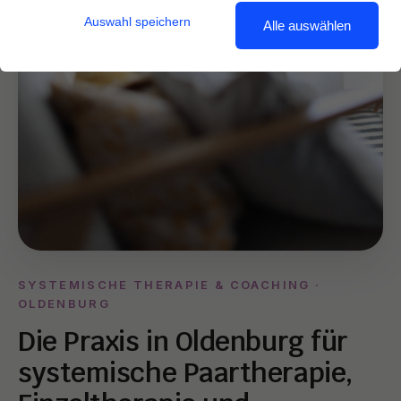
Auswahl speichern
Alle auswählen
SYSTEMISCHE THERAPIE & COACHING ·
OLDENBURG
Die Praxis in Oldenburg für
systemische Paartherapie,