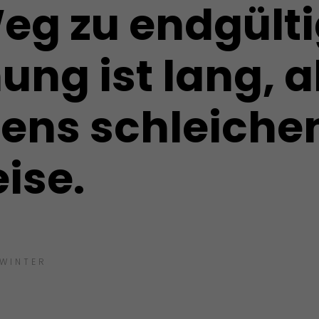
eg zu endgült
ung ist lang, 
ens schleiche
eise.
 WINTER