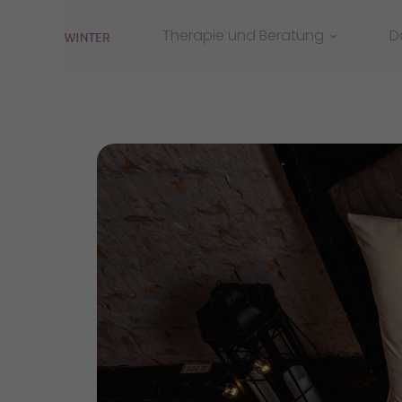
Therapie und Beratung
D
Einzelberatung /- Therapie
Paartherapie
Familientherapie
Businesscoaching