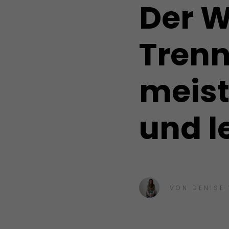
Der W
Trenn
meist
und l
VON
DENISE