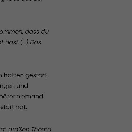
ekommen, dass du
hast (...) Das
 hatten gestört,
ungen und
 später niemand
tört hat.
 zum großen Thema