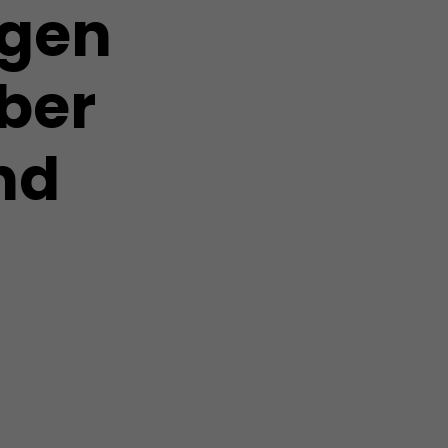
igen
aber
nd