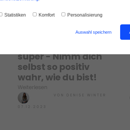
Statistiken
Komfort
Personalisierung
Auswahl speichern
Eigenlob ist richtig
super - Nimm dich
selbst so positiv
wahr, wie du bist!
Weiterlesen
VON
DENISE WINTER
07.12.2023