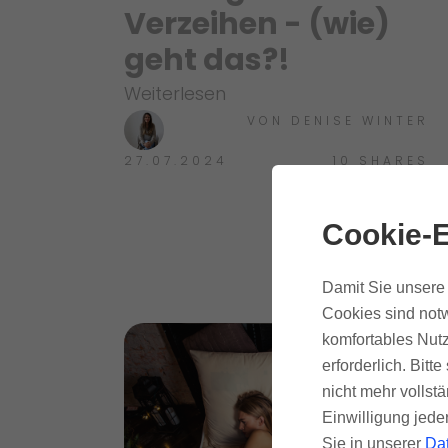
Verzeihen - (wie)
geht das?!
Weiterlesen
VON
DENISE WINTER
27.07.2024
10
SHARES
Cookie-E
Damit Sie unsere 
Cookies sind notw
komfortables Nutz
erforderlich. Bit
nicht mehr vollstä
Einwilligung jede
Sie in unserer
Da