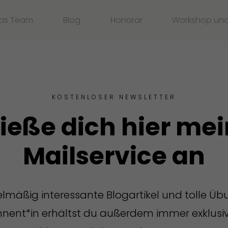
as Team
Blog
Honorar
Workshop un
KOSTENLOSER NEWSLETTER
ieße dich hier m
Mailservice an
elmäßig interessante Blogartikel und tolle Ü
onnent*in erhältst du außerdem immer exklus