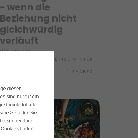
- wenn die
Beziehung nicht
gleichwürdig
verläuft
Weiterlesen
VON
DENISE WINTER
21.02.2024
6
SHARES
ige dieser
s sind nur für ein
gestimmte Inhalte
ere Seite für Sie
 Sie können Ihre
u Cookies finden