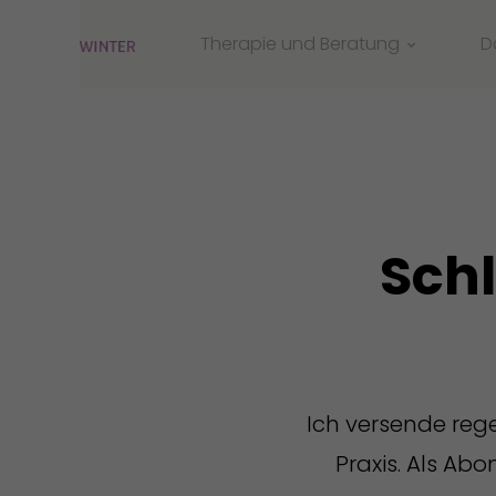
Therapie und Beratung
D
Einzelberatung /- Therapie
Paartherapie
Familientherapie
Businesscoaching
Schl
Ich versende reg
Praxis. Als Ab