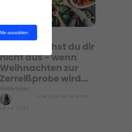
Alle auswählen
Familie suchst du dir
nicht aus - wenn
Weihnachten zur
Zerreißprobe wird...
Weiterlesen
VON
DENISE WINTER
05.12.2023