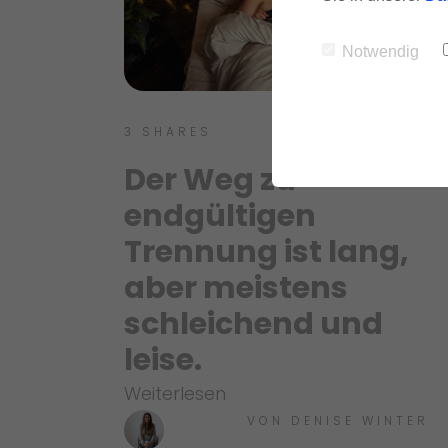
Notwendig
3
SHARES
Der Weg zu
endgültigen
Trennung ist lang,
aber meistens
schleichend und
leise.
Weiterlesen
VON
DENISE WINTER